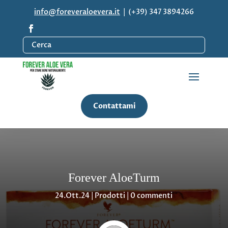
info@foreveraloevera.it
| (+39) 347 3894266
Contattami
Forever AloeTurm
24.Ott.24
|
Prodotti
|
0 commenti